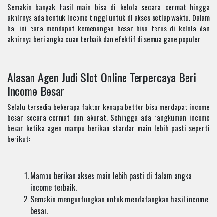
Semakin banyak hasil main bisa di kelola secara cermat hingga
akhirnya ada bentuk income tinggi untuk di akses setiap waktu. Dalam
hal ini cara mendapat kemenangan besar bisa terus di kelola dan
akhirnya beri angka cuan terbaik dan efektif di semua gane populer.
Alasan Agen Judi Slot Online Terpercaya Beri
Income Besar
Selalu tersedia beberapa faktor kenapa bettor bisa mendapat income
besar secara cermat dan akurat. Sehingga ada rangkuman income
besar ketika agen mampu berikan standar main lebih pasti seperti
berikut:
Mampu berikan akses main lebih pasti di dalam angka
income terbaik.
Semakin menguntungkan untuk mendatangkan hasil income
besar.