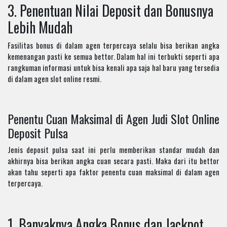
3. Penentuan Nilai Deposit dan Bonusnya
Lebih Mudah
Fasilitas bonus di dalam agen terpercaya selalu bisa berikan angka
kemenangan pasti ke semua bettor. Dalam hal ini terbukti seperti apa
rangkuman informasi untuk bisa kenali apa saja hal baru yang tersedia
di dalam agen slot online resmi.
Penentu Cuan Maksimal di Agen Judi Slot Online
Deposit Pulsa
Jenis deposit pulsa saat ini perlu memberikan standar mudah dan
akhirnya bisa berikan angka cuan secara pasti. Maka dari itu bettor
akan tahu seperti apa faktor penentu cuan maksimal di dalam agen
terpercaya.
1. Banyaknya Angka Bonus dan Jackpot