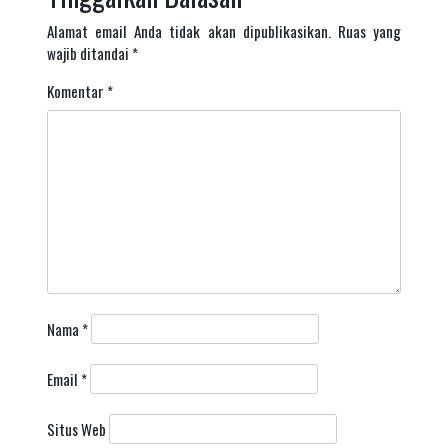
Alamat email Anda tidak akan dipublikasikan.
Ruas yang
wajib ditandai
*
Komentar
*
Nama
*
Email
*
Situs Web