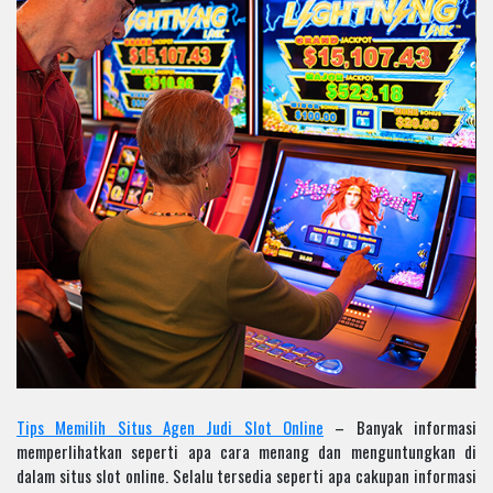
Tips Memilih Situs Agen Judi Slot Online
– Banyak informasi
memperlihatkan seperti apa cara menang dan menguntungkan di
dalam situs slot online. Selalu tersedia seperti apa cakupan informasi