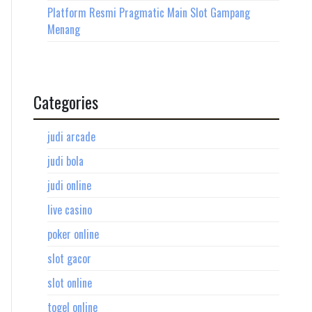
Platform Resmi Pragmatic Main Slot Gampang
Menang
Categories
judi arcade
judi bola
judi online
live casino
poker online
slot gacor
slot online
togel online