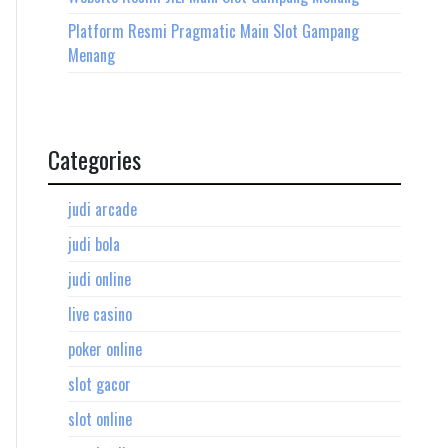
Platform Resmi Pragmatic Main Slot Gampang
Menang
Categories
judi arcade
judi bola
judi online
live casino
poker online
slot gacor
slot online