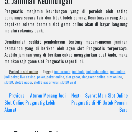
5. Jaminan Keuntungan
Pragmatic menjamin keuntungan yang di peroleh oleh setiap
pemainnya secara fair dan tidak boleh curang. Keuntungan yang Anda
dapatkan selama bermain slot game online akan di bayar langsung
melalui rekening bank.
Demikianlah sedikit pembahasan tentang macam-macam jaminan
permainan yang di berikan oleh agen slot Pragmatic terpercaya.
Apabila jaminan yang di berikan cukup menggiurkan buat Anda, maka
mainkan saja game slot Pragmatic seperti ini.
Posted in
slot online
Tagged
judi arcade
,
judi bola
,
judi bola online
,
judi online
,
judi poker
,
live casino
,
poker
,
poker online
,
slot gacor
,
slot gacor online
,
slot online
,
slot88
,
slot88 gacor
,
slot88 gacor viral
,
slot88 viral
Navigasi
Previous:
Aturan Menang Judi
Next:
Syarat Main Slot Online
pos
Slot Online Pragmatig Lebih
Pragmatic di HP Untuk Pemain
Akurat
Baru