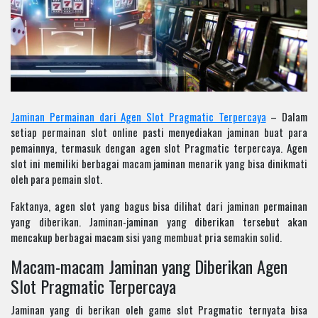
Jaminan Permainan dari Agen Slot Pragmatic Terpercaya
– Dalam
setiap permainan slot online pasti menyediakan jaminan buat para
pemainnya, termasuk dengan agen slot Pragmatic terpercaya. Agen
slot ini memiliki berbagai macam jaminan menarik yang bisa dinikmati
oleh para pemain slot.
Faktanya, agen slot yang bagus bisa dilihat dari jaminan permainan
yang diberikan. Jaminan-jaminan yang diberikan tersebut akan
mencakup berbagai macam sisi yang membuat pria semakin solid.
Macam-macam Jaminan yang Diberikan Agen
Slot Pragmatic Terpercaya
Jaminan yang di berikan oleh game slot Pragmatic ternyata bisa