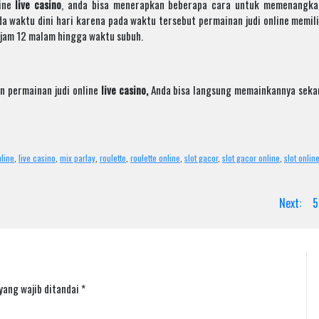
line
live casino
, anda bisa menerapkan beberapa cara untuk memenangkan
da waktu dini hari karena pada waktu tersebut permainan judi online memil
 jam 12 malam hingga waktu subuh.
 permainan judi online
live casino,
Anda bisa langsung memainkannya sekar
nline
,
live casino
,
mix parlay
,
roulette
,
roulette online
,
slot gacor
,
slot gacor online
,
slot onlin
Next:
5
yang wajib ditandai
*