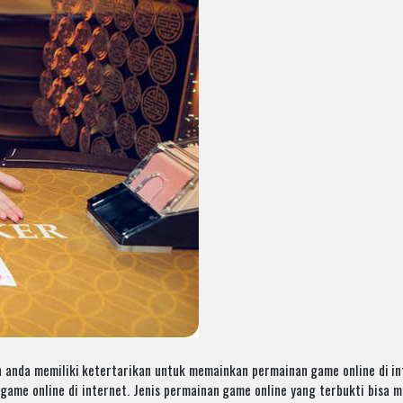
 anda memiliki ketertarikan untuk memainkan permainan game online di in
me online di internet. Jenis permainan game online yang terbukti bisa m