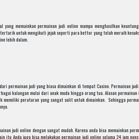
onal yang memainkan permainan judi online mampu menghasilkan keuntung
 tertarik untuk mengikuti jejak seperti para bettor yang telah meraih kesu
ine lebih dalam.
ari permainan judi yang biasa dimainkan di tempat Casino. Permainan jud
berbagai kalangan mulai dari anak muda hingga orang tua. Alasan permainan 
ak memiliki peraturan yang sangat sulit untuk dimainkan. Sehingga perma
nnya.
ainan judi online dengan sangat mudah. Karena anda bisa memainkan perma
in itu Anda juga bisa melakukan permainan judi online selama 24 jam nonst