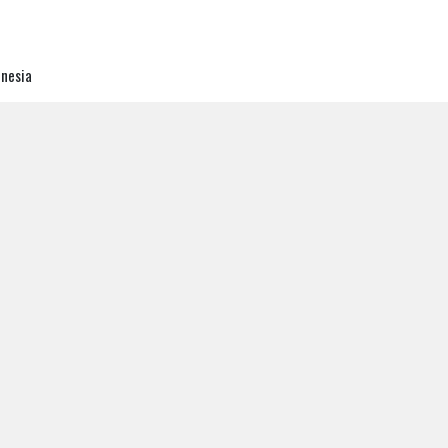
onesia