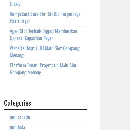
Gopay
Kumpulan Game Slot Slot88 Terpercaya
Pasti Bayar
Agen Slot Terbaik Bigpot Memberikan
Garansi Kepastian Bayar
Website Resmi JILI Main Slot Gampang
Menang
Platform Resmi Pragmatic Main Slot
Gampang Menang
Categories
judi arcade
judi bola