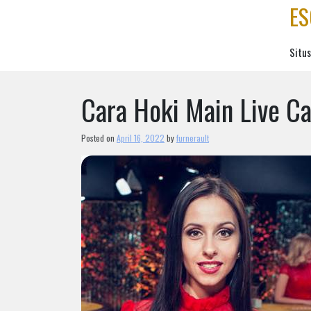
Skip
ES
to
content
Situs
Cara Hoki Main Live C
Posted on
April 16, 2022
by
furnerault